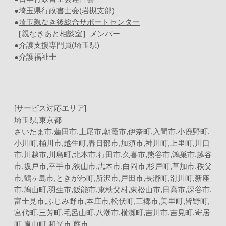
●埼玉県行政書士会(岩槻支部)
●
埼玉親なき後総合サポートセンター
［親なきあと相談室］
メンバー
●介護支援専門員(埼玉県)
●介護福祉士
[サービス対応エリア]
埼玉県,東京都
さいたま市,
蓮田市
,上尾市,朝霞市,伊奈町,入間市,小鹿野町,
小川町,桶川市,越生町,春日部市,加須市,神川町,上里町,川口
市,川越市,川島町,北本市,行田市,久喜市,熊谷市,鴻巣市,越谷
市,坂戸市,幸手市,狭山市,志木市,白岡市,杉戸町,草加市,秩父
市,鶴ヶ島市,ときがわ町,所沢市,戸田市,長瀞町,滑川町,新座
市,鳩山町,羽生市,飯能市,東秩父村,東松山市,日高市,深谷市,
富士見市,ふじみ野市,本庄市,松伏町,三郷市,美里町,皆野町,
宮代町,三芳町,毛呂山町,八潮市,横瀬町,吉川市,吉見町,寄居
町,嵐山町,和光市,蕨市