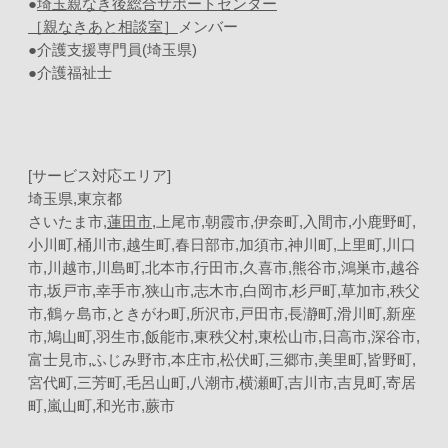
●
埼玉親なき後総合サポートセンター
［親なきあと相談室］
メンバー
●介護支援専門員(埼玉県)
●介護福祉士
[サービス対応エリア]
埼玉県,東京都
さいたま市,
蓮田市
,上尾市,朝霞市,伊奈町,入間市,小鹿野町,
小川町,桶川市,越生町,春日部市,加須市,神川町,上里町,川口
市,川越市,川島町,北本市,行田市,久喜市,熊谷市,鴻巣市,越谷
市,坂戸市,幸手市,狭山市,志木市,白岡市,杉戸町,草加市,秩父
市,鶴ヶ島市,ときがわ町,所沢市,戸田市,長瀞町,滑川町,新座
市,鳩山町,羽生市,飯能市,東秩父村,東松山市,日高市,深谷市,
富士見市,ふじみ野市,本庄市,松伏町,三郷市,美里町,皆野町,
宮代町,三芳町,毛呂山町,八潮市,横瀬町,吉川市,吉見町,寄居
町,嵐山町,和光市,蕨市