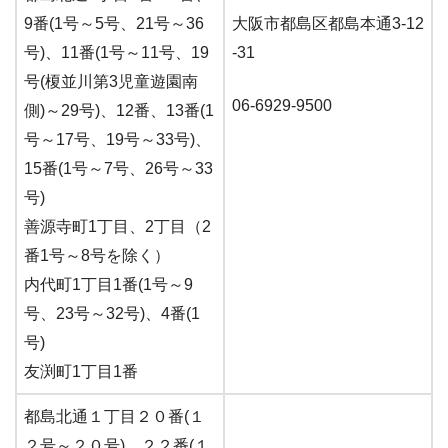
9番(1号～5号、21号～36
大阪市都島区都島本通3-12
号)、11番(1号～11号、19
-31
号(榎並川第3児童遊園南
06-6929-9500
側)～29号)、12番、13番(1
号～17号、19号～33号)、
15番(1号～7号、26号～33
号)
善源寺町1丁目、2丁目（2
番1号～8号を除く）
内代町1丁目1番(1号～9
号、23号～32号)、4番(1
号)
友渕町1丁目1番
都島北通１丁目２０番(１
２号～２０号)、２２番(１