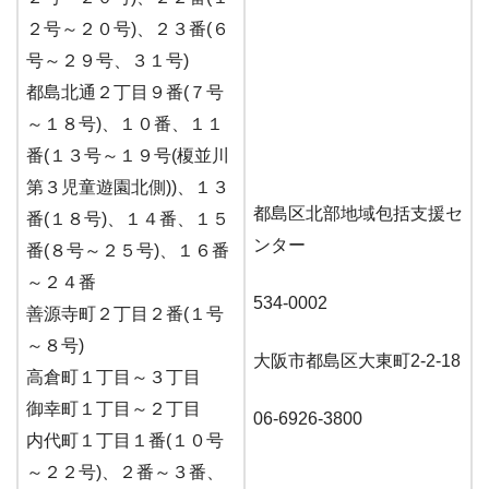
２号～２０号)、２３番(６
号～２９号、３１号)
都島北通２丁目９番(７号
～１８号)、１０番、１１
番(１３号～１９号(榎並川
第３児童遊園北側))、１３
都島区北部地域包括支援セ
番(１８号)、１４番、１５
ンター
番(８号～２５号)、１６番
～２４番
534-0002
善源寺町２丁目２番(１号
～８号)
大阪市都島区大東町2-2-18
高倉町１丁目～３丁目
御幸町１丁目～２丁目
06-6926-3800
内代町１丁目１番(１０号
～２２号)、２番～３番、