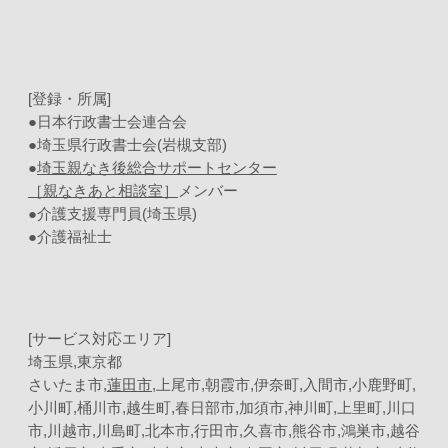
[登録・所属]
●日本行政書士会連合会
●埼玉県行政書士会(岩槻支部)
●
埼玉親なき後総合サポートセンター
［親なきあと相談室］
メンバー
●介護支援専門員(埼玉県)
●介護福祉士
[サービス対応エリア]
埼玉県,東京都
さいたま市,
蓮田市
,上尾市,朝霞市,伊奈町,入間市,小鹿野町,
小川町,桶川市,越生町,春日部市,加須市,神川町,上里町,川口
市,川越市,川島町,北本市,行田市,久喜市,熊谷市,鴻巣市,越谷